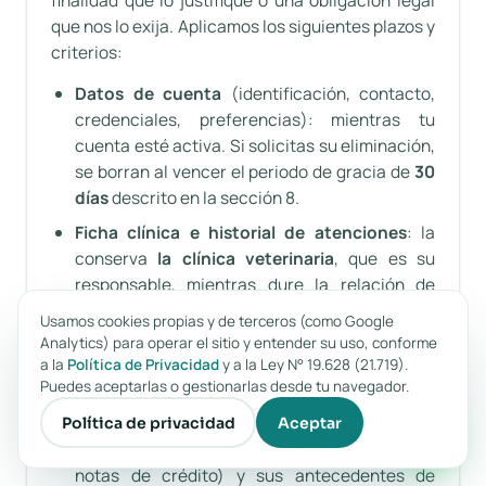
finalidad que lo justifique o una obligación legal
que nos lo exija. Aplicamos los siguientes plazos y
criterios:
Datos de cuenta
(identificación, contacto,
credenciales, preferencias): mientras tu
cuenta esté activa. Si solicitas su eliminación,
se borran al vencer el periodo de gracia de
30
días
descrito en la sección 8.
Ficha clínica e historial de atenciones
: la
conserva
la clínica veterinaria
, que es su
responsable, mientras dure la relación de
atención y, como mínimo,
5 años
desde la
Usamos cookies propias y de terceros (como Google
última prestación, plazo alineado con la
Analytics) para operar el sitio y entender su uso, conforme
prescripción de las acciones de
a la
Política de Privacidad
y a la Ley N° 19.628 (21.719).
Puedes aceptarlas o gestionarlas desde tu navegador.
responsabilidad. La clínica puede definir un
plazo mayor cuando una norma se lo exija.
Política de privacidad
Aceptar
Documentos tributarios
(boletas, facturas,
notas de crédito) y sus antecedentes de