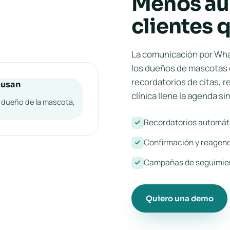
Menos au
clientes 
La comunicación por What
los dueños de mascotas 
recordatorios de citas, r
 usan
clínica llene la agenda s
l dueño de la mascota,
Recordatorios automáti
Confirmación y reagend
Campañas de seguimient
Quiero una demo