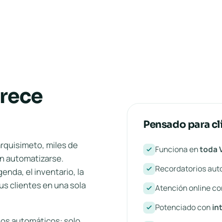
crece
Pensado para cl
rquisimeto, miles de
Funciona en
toda 
en automatizarse.
Recordatorios aut
genda, el inventario, la
us clientes en una sola
Atención online c
Potenciado con
in
ldos automáticos: solo