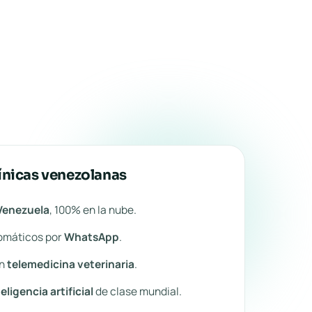
ínicas venezolanas
Venezuela
, 100% en la nube.
omáticos por
WhatsApp
.
on
telemedicina veterinaria
.
teligencia artificial
de clase mundial.