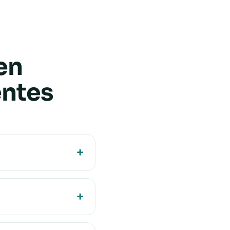
en
entes