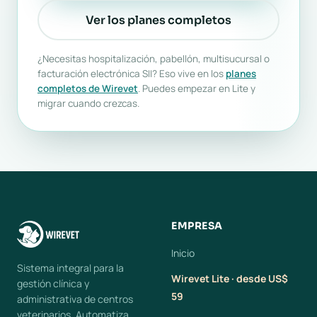
Ver los planes completos
¿Necesitas hospitalización, pabellón, multisucursal o
facturación electrónica SII? Eso vive en los
planes
completos de Wirevet
. Puedes empezar en Lite y
migrar cuando crezcas.
EMPRESA
Inicio
Sistema integral para la
Wirevet Lite · desde US$
gestión clínica y
59
administrativa de centros
veterinarios. Automatiza,