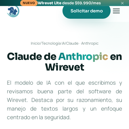
Wirevet Lite
desde $59.990/mes
NUEVO
Solicitar demo
Inicio
/
Tecnología IA
/
Claude · Anthropic
Claude de
Anthropic
en
Wirevet
El modelo de IA con el que escribimos y
revisamos buena parte del software de
Wirevet. Destaca por su razonamiento, su
manejo de textos largos y un enfoque
centrado en la seguridad.