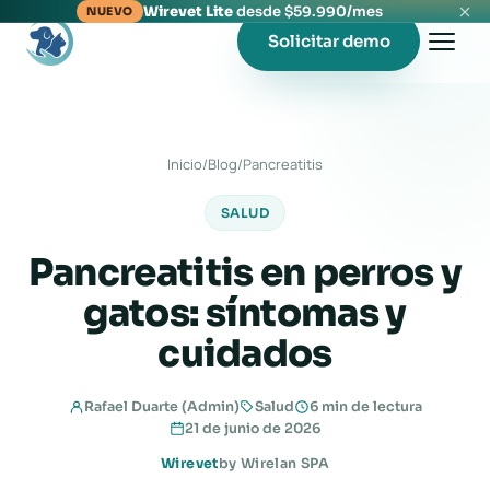
Wirevet Lite
desde $59.990/mes
NUEVO
Solicitar demo
Inicio
/
Blog
/
Pancreatitis
SALUD
Pancreatitis en perros y
gatos: síntomas y
cuidados
Rafael Duarte (Admin)
Salud
6 min de lectura
21 de junio de 2026
Wirevet
by Wirelan SPA