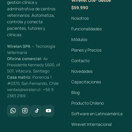
Wirevet Lite · desde
gestión clínica y
$59.990
administrativa de centros
veterinarios. Automatiza,
Nosotros
controla y conecta
pacientes, tutores y
Funcionalidades
clínicas.
Módulos
Wirelan SPA
— Tecnología
Planes y Precios
Veterinaria
Oficina comercial:
Av.
Contacto
Presidente Kennedy 5600, of.
507, Vitacura, Santiago
Novedades
Casa matriz:
Florencia 1
Capacitaciones
#0370, San Fernando, Chile
ventas@wirelan.cl · +56 9
Blog
2383 2169
Producto Chileno
Software en Latinoamérica
Wirevet Internacional