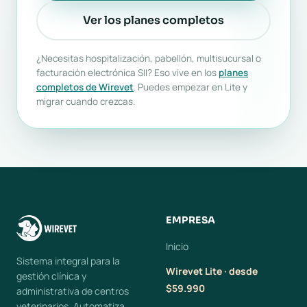
Ver los planes completos
¿Necesitas hospitalización, pabellón, multisucursal o
facturación electrónica SII? Eso vive en los
planes
completos de Wirevet
. Puedes empezar en Lite y
migrar cuando crezcas.
EMPRESA
Inicio
Sistema integral para la
Wirevet Lite · desde
gestión clínica y
$59.990
administrativa de centros
veterinarios. Automatiza,