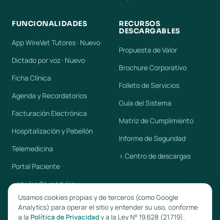
FUNCIONALIDADES
RECURSOS
DESCARGABLES
App WireVet Tutores · Nuevo
Propuesta de Valor
Dictado por voz · Nuevo
Brochure Corporativo
Ficha Clínica
Folleto de Servicios
Agenda y Recordatorios
Guía del Sistema
Facturación Electrónica
Matriz de Cumplimiento
Hospitalización y Pabellón
Informe de Seguridad
Telemedicina
› Centro de descargas
Portal Paciente
› Ver los 24 módulos
Usamos cookies propias y de terceros (como Google
Analytics) para operar el sitio y entender su uso, conforme
a la
Política de Privacidad
y a la Ley N° 19.628 (21.719).