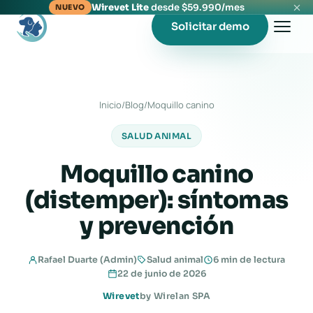
Wirevet Lite
desde $59.990/mes
NUEVO
Solicitar demo
Inicio
/
Blog
/
Moquillo canino
SALUD ANIMAL
Moquillo canino
(distemper): síntomas
y prevención
Rafael Duarte (Admin)
Salud animal
6 min de lectura
22 de junio de 2026
Wirevet
by Wirelan SPA