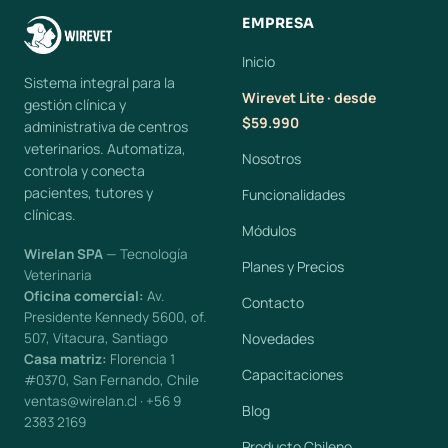
EMPRESA
Inicio
Sistema integral para la
Wirevet Lite · desde
gestión clínica y
$59.990
administrativa de centros
veterinarios. Automatiza,
Nosotros
controla y conecta
pacientes, tutores y
Funcionalidades
clínicas.
Módulos
Wirelan SPA
— Tecnología
Planes y Precios
Veterinaria
Oficina comercial:
Av.
Contacto
Presidente Kennedy 5600, of.
507, Vitacura, Santiago
Novedades
Casa matriz:
Florencia 1
Capacitaciones
#0370, San Fernando, Chile
ventas@wirelan.cl · +56 9
Blog
2383 2169
Producto Chileno