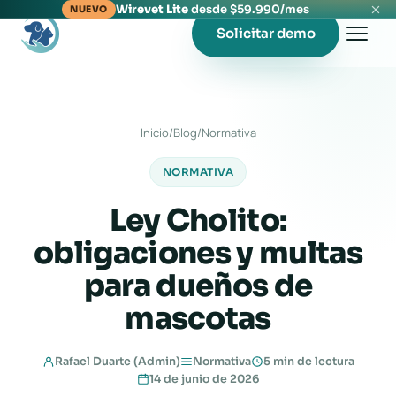
Wirevet Lite
desde $59.990/mes
NUEVO
Solicitar demo
Inicio
/
Blog
/
Normativa
NORMATIVA
Ley Cholito:
obligaciones y multas
para dueños de
mascotas
Rafael Duarte (Admin)
Normativa
5 min de lectura
14 de junio de 2026