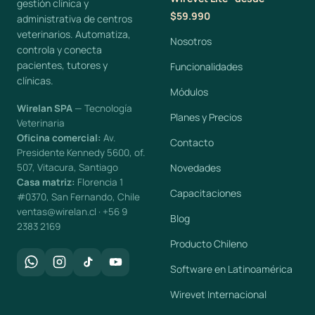
gestión clínica y
$59.990
administrativa de centros
veterinarios. Automatiza,
Nosotros
controla y conecta
pacientes, tutores y
Funcionalidades
clínicas.
Módulos
Wirelan SPA
— Tecnología
Planes y Precios
Veterinaria
Oficina comercial:
Av.
Contacto
Presidente Kennedy 5600, of.
507, Vitacura, Santiago
Novedades
Casa matriz:
Florencia 1
Capacitaciones
#0370, San Fernando, Chile
ventas@wirelan.cl · +56 9
Blog
2383 2169
Producto Chileno
Software en Latinoamérica
Wirevet Internacional