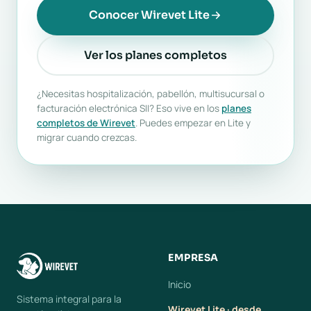
Conocer Wirevet Lite
Ver los planes completos
¿Necesitas hospitalización, pabellón, multisucursal o
facturación electrónica SII? Eso vive en los
planes
completos de Wirevet
. Puedes empezar en Lite y
migrar cuando crezcas.
EMPRESA
Inicio
Sistema integral para la
Wirevet Lite · desde