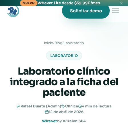
Wirevet Lite
desde $59.990/mes
NUEVO
Solicitar demo
Inicio
/
Blog
/
Laboratorio
LABORATORIO
Laboratorio clínico
integrado a la ficha del
paciente
Rafael Duarte (Admin)
Clínica
4 min de lectura
12 de abril de 2026
Wirevet
by Wirelan SPA