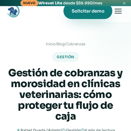
Wirevet Lite
desde $59.990/mes
NUEVO
Solicitar demo
Inicio
/
Blog
/
Cobranzas
GESTIÓN
Gestión de cobranzas y
morosidad en clínicas
veterinarias: cómo
proteger tu flujo de
caja
Rafael Duarte (Admin)
Gestión
6 min de lectura