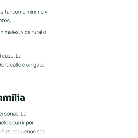
asitar como mínimo 4
ntes.
imales, vida rural o
l caso. La
 la calle o un gato
amilia
personas. La
uele ocurrir por
 niños pequeños son