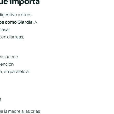
qué importa
digestivo y otros
oos como Giardia
. A
 pasar
cen diarreas,
aris puede
vención
, en paralelo al
e
 la madre a las crías