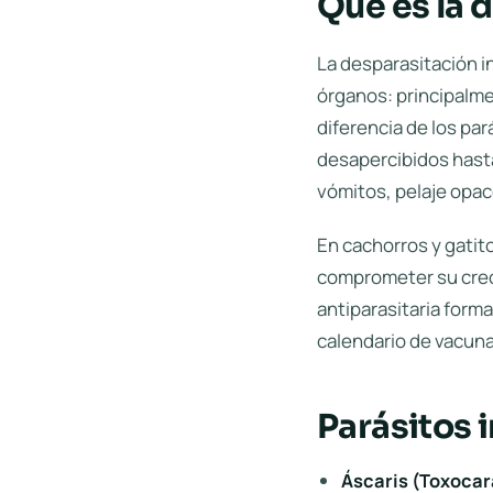
Qué es la 
La desparasitación in
órganos: principalm
diferencia de los par
desapercibidos hasta
vómitos, pelaje opac
En cachorros y gatit
comprometer su creci
antiparasitaria forma
calendario de vacun
Parásitos 
Áscaris (Toxocar