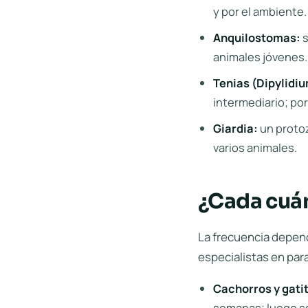
y por el ambiente.
Anquilostomas:
s
animales jóvenes.
Tenias (Dipylidiu
intermediario; por
Giardia:
un protoz
varios animales.
¿Cada cuán
La frecuencia depend
especialistas en para
Cachorros y gati
semanas; luego s