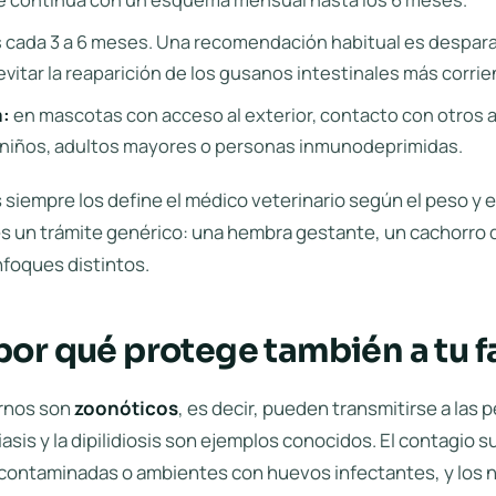
 cada 3 a 6 meses. Una recomendación habitual es despar
evitar la reaparición de los gusanos intestinales más corrie
a:
en mascotas con acceso al exterior, contacto con otros an
 niños, adultos mayores o personas inmunodeprimidas.
s siempre los define el médico veterinario según el peso y e
s un trámite genérico: una hembra gestante, un cachorro de
foques distintos.
por qué protege también a tu f
ernos son
zoonóticos
, es decir, pueden transmitirse a las 
iasis y la dipilidiosis son ejemplos conocidos. El contagio s
contaminadas o ambientes con huevos infectantes, y los