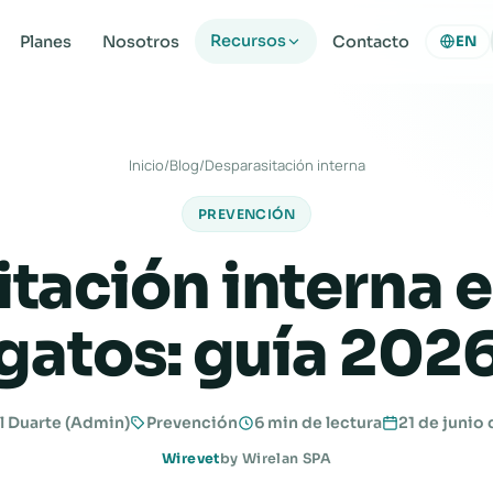
Recursos
Planes
Nosotros
Contacto
EN
Inicio
/
Blog
/
Desparasitación interna
PREVENCIÓN
tación interna e
gatos: guía 202
l Duarte (Admin)
Prevención
6 min de lectura
21 de junio
Wirevet
by Wirelan SPA