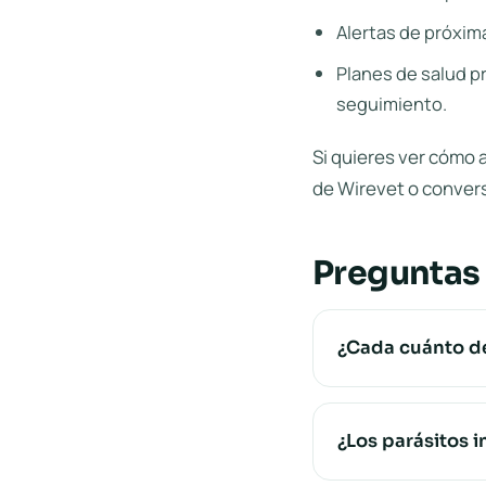
Alertas de próxima
Planes de salud p
seguimiento.
Si quieres ver cómo a
de Wirevet
o conver
Preguntas
¿Cada cuánto de
¿Los parásitos i