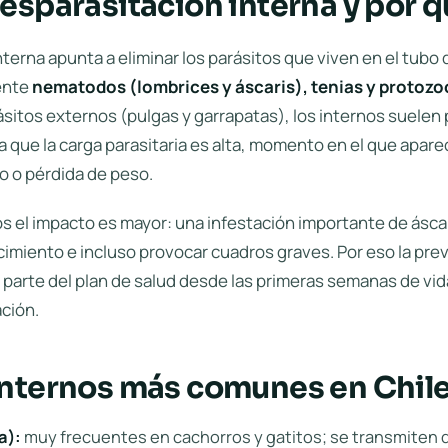
desparasitación interna y por 
terna apunta a eliminar los parásitos que viven en el tubo 
ente
nematodos (lombrices y áscaris), tenias y protoz
ásitos externos (pulgas y garrapatas), los internos suelen
 que la carga parasitaria es alta, momento en el que apare
o o pérdida de peso.
os el impacto es mayor: una infestación importante de ásc
miento e incluso provocar cuadros graves. Por eso la pre
 parte del plan de salud desde las primeras semanas de vida
ación
.
internos más comunes en Chil
a):
muy frecuentes en cachorros y gatitos; se transmiten de