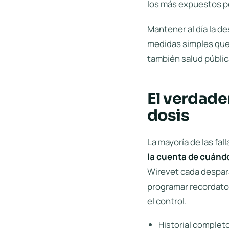
los más expuestos po
Mantener al día la de
medidas simples que 
también salud públic
El verdade
dosis
La mayoría de las fal
la cuenta de cuándo
Wirevet cada despara
programar
recordato
el control.
Historial completo