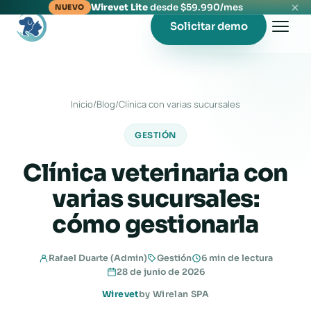
Wirevet Lite
desde $59.990/mes
NUEVO
Solicitar demo
Inicio
/
Blog
/
Clínica con varias sucursales
GESTIÓN
Clínica veterinaria con
varias sucursales:
cómo gestionarla
Rafael Duarte (Admin)
Gestión
6 min de lectura
28 de junio de 2026
Wirevet
by Wirelan SPA